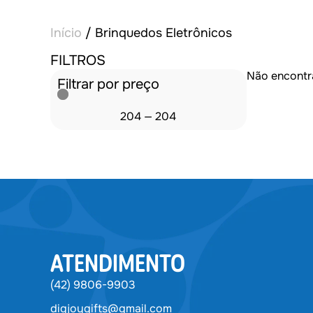
Início
/ Brinquedos Eletrônicos
FILTROS
Não encontr
Filtrar por preço
204
—
204
ATENDIMENTO
(42) 9806-9903
digjoygifts@gmail.com