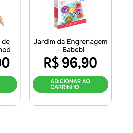
t de
Jardim da Engrenagem
anod
– Babebi
90
R$
96,90
ADICIONAR AO
CARRINHO