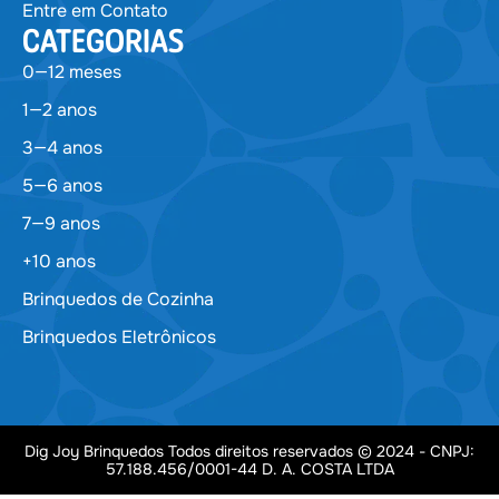
Entre em Contato
CATEGORIAS
0—12 meses
1—2 anos
3—4 anos
5—6 anos
7—9 anos
+10 anos
Brinquedos de Cozinha
Brinquedos Eletrônicos
Dig Joy Brinquedos Todos direitos reservados © 2024 - CNPJ:
57.188.456/0001-44 D. A. COSTA LTDA