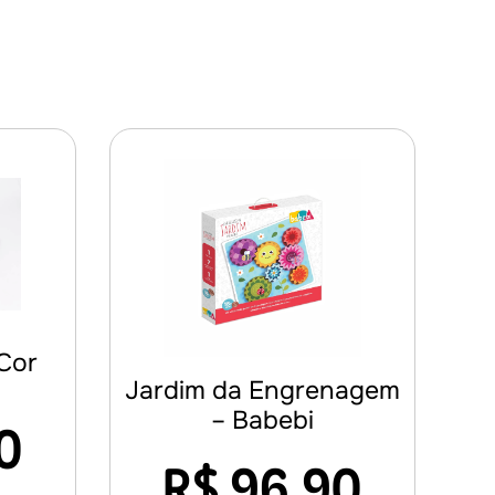
Cor
Jardim da Engrenagem
– Babebi
0
R$
96,90