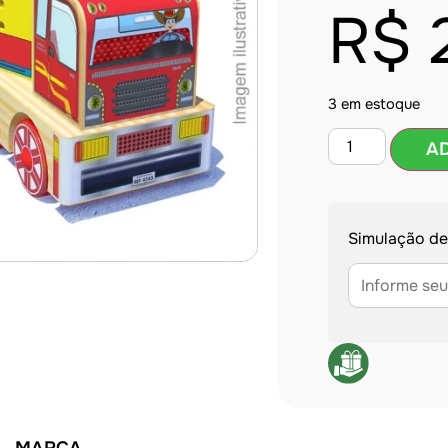
R$
3 em estoque
A
Simulação de
MARCA