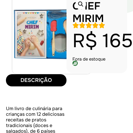
CHEF
MIRIM
R$
165
Fora de estoque
DESCRIÇÃO
Um livro de culinária para
crianças com 12 deliciosas
receitas de pratos
tradicionais (doces e
salgados), de 6 países