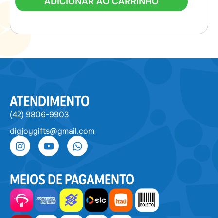
ADICIONAR AO CARRINHO
ATENDIMENTO
(42) 9806-9903
digjoygifts@gmail.com
MEIOS DE PAGAMENTO