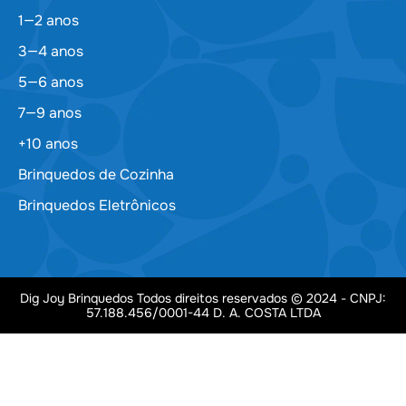
1—2 anos
3—4 anos
5—6 anos
7—9 anos
+10 anos
Brinquedos de Cozinha
Brinquedos Eletrônicos
Dig Joy Brinquedos Todos direitos reservados © 2024 - CNPJ:
57.188.456/0001-44 D. A. COSTA LTDA