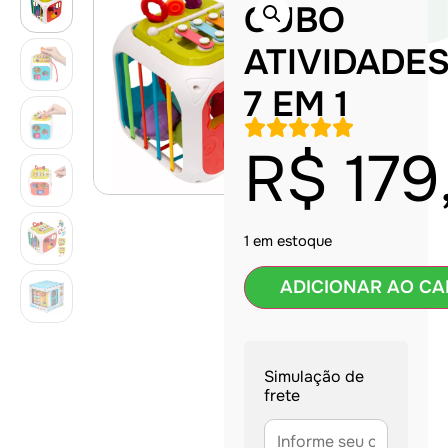
CUBO
ATIVIDADE
7 EM 1
R$
179
1 em estoque
ADICIONAR AO CA
Simulação de
frete