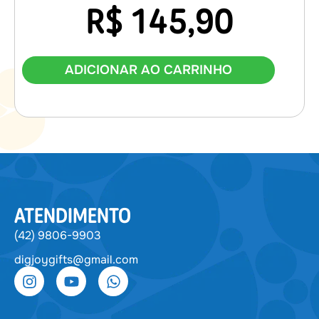
R$
145,90
ADICIONAR AO CARRINHO
ATENDIMENTO
(42) 9806-9903
digjoygifts@gmail.com