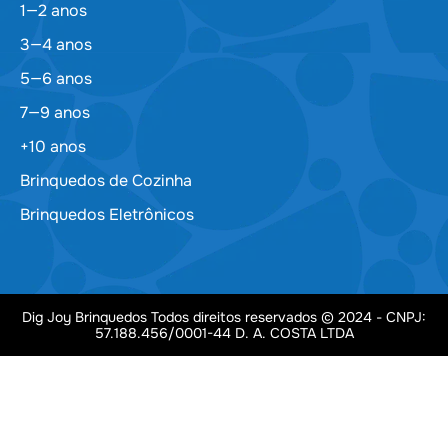
1—2 anos
3—4 anos
5—6 anos
7—9 anos
+10 anos
Brinquedos de Cozinha
Brinquedos Eletrônicos
Dig Joy Brinquedos Todos direitos reservados © 2024 - CNPJ:
57.188.456/0001-44 D. A. COSTA LTDA