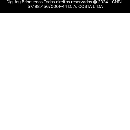
Dig Joy Brinquedos Todos direitos reservados © 2024 - CNPJ:
57.188.456/0001-44 D. A. COSTA LTDA