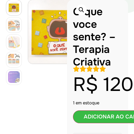
O que
voce
sente? –
Terapia
Criativa
R$
120
1 em estoque
ADICIONAR AO CA