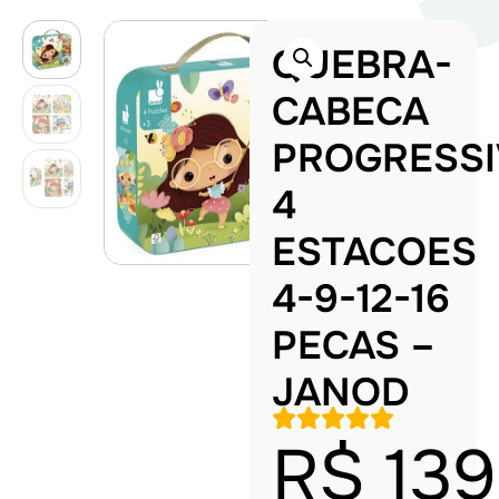
QUEBRA-
CABECA
PROGRESS
4
ESTACOES
4-9-12-16
PECAS –
JANOD
R$
139