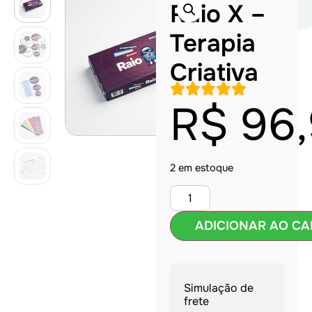
Raio X –
Terapia
Criativa
R$
96,
2 em estoque
ADICIONAR AO CA
Simulação de
frete