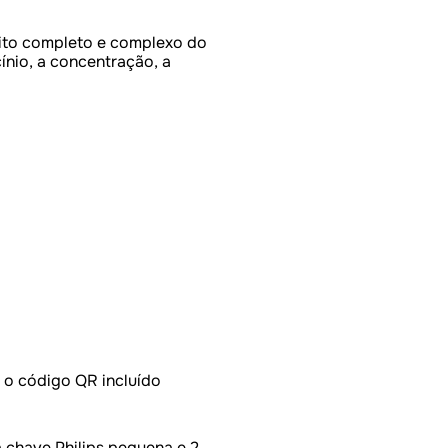
ito completo e complexo do
nio, a concentração, a
 o código QR incluído
 chave Philips pequena e 2